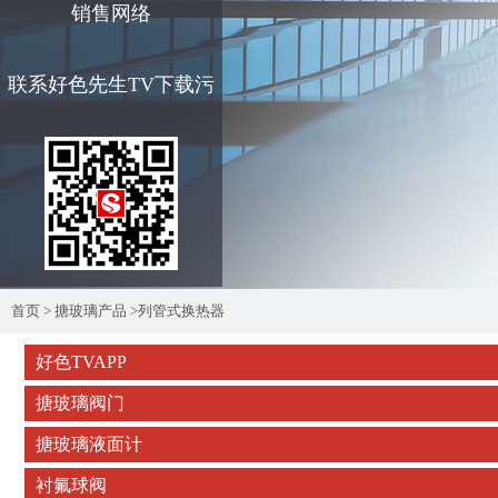
销售网络
联系好色先生TV下载污
首页
>
搪玻璃产品
>
列管式换热器
好色TVAPP
搪玻璃阀门
搪玻璃液面计
衬氟球阀