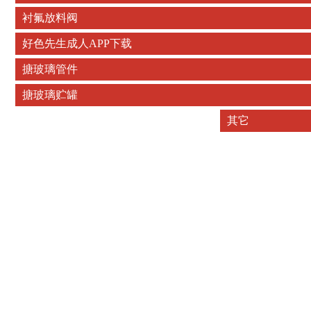
衬氟放料阀
好色先生成人APP下载
搪玻璃管件
搪玻璃贮罐
其它