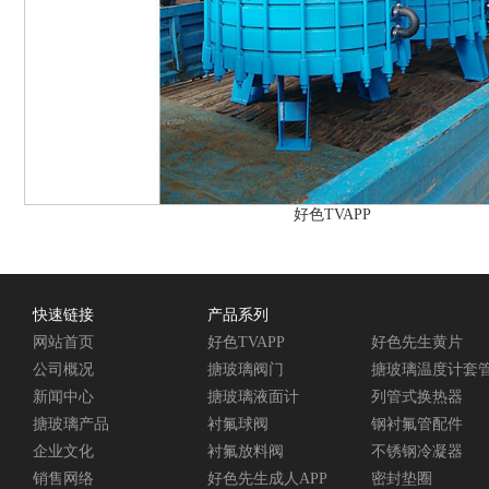
好色TVAPP
快速链接
产品系列
网站首页
好色TVAPP
好色先生黄片
公司概况
搪玻璃阀门
搪玻璃温度计套
新闻中心
搪玻璃液面计
列管式换热器
搪玻璃产品
衬氟球阀
钢衬氟管配件
企业文化
衬氟放料阀
不锈钢冷凝器
销售网络
好色先生成人APP
密封垫圈